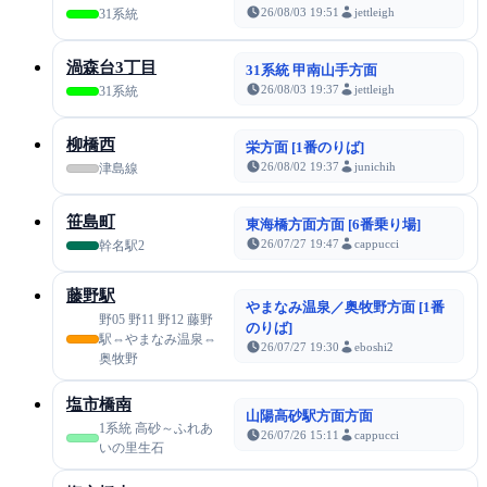
26/08/03 19:51
jettleigh
31系統
渦森台3丁目
31系統 甲南山手方面
26/08/03 19:37
jettleigh
31系統
柳橋西
栄方面 [1番のりば]
26/08/02 19:37
junichih
津島線
笹島町
東海橋方面方面 [6番乗り場]
26/07/27 19:47
cappucci
幹名駅2
藤野駅
やまなみ温泉／奥牧野方面 [1番
野05 野11 野12 藤野
のりば]
駅⇔やまなみ温泉⇔
26/07/27 19:30
eboshi2
奥牧野
塩市橋南
山陽高砂駅方面方面
1系統 高砂～ふれあ
26/07/26 15:11
cappucci
いの里生石