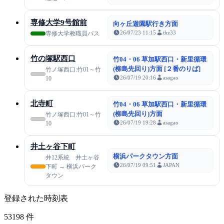
専修大学9号館前
向ヶ丘遊園駅行き方面
26/07/23 11:15
thz33
専修大学教職員バス
竹の塚駅西口
竹04・06 草加駅西口・新里循環
(柳島先回り)方面 [２番のりば]
竹ノ塚西口:竹01～竹
26/07/19 20:16
asagao
10
北寺町
竹04・06 草加駅西口・新里循環
(柳島先回り)方面
竹ノ塚西口:竹01～竹
26/07/19 19:28
asagao
10
井土ヶ谷下町
横浜パークタウン方面
井12系統 井土ヶ谷
26/07/19 09:51
JAPAN
下町 → 横浜パーク
タウン
登録された時刻表
53198
件