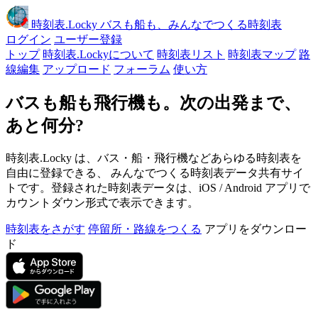
時刻表
.Locky
バスも船も、みんなでつくる時刻表
ログイン
ユーザー登録
トップ
時刻表.Lockyについて
時刻表リスト
時刻表マップ
路
線編集
アップロード
フォーラム
使い方
バスも船も飛行機も。次の出発まで、
あと何分?
時刻表.Locky は、バス・船・飛行機などあらゆる時刻表を
自由に登録できる、 みんなでつくる時刻表データ共有サイ
トです。登録された時刻表データは、iOS / Android アプリで
カウントダウン形式で表示できます。
時刻表をさがす
停留所・路線をつくる
アプリをダウンロー
ド