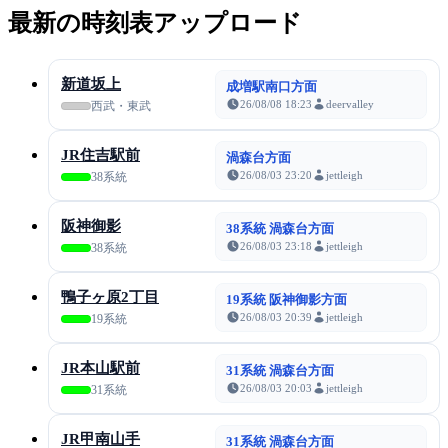
最新の時刻表アップロード
新道坂上
成増駅南口方面
26/08/08 18:23
deervalley
西武・東武
JR住吉駅前
渦森台方面
26/08/03 23:20
jettleigh
38系統
阪神御影
38系統 渦森台方面
26/08/03 23:18
jettleigh
38系統
鴨子ヶ原2丁目
19系統 阪神御影方面
26/08/03 20:39
jettleigh
19系統
JR本山駅前
31系統 渦森台方面
26/08/03 20:03
jettleigh
31系統
JR甲南山手
31系統 渦森台方面