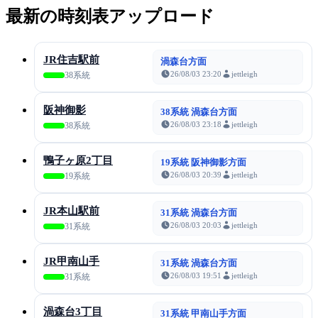
最新の時刻表アップロード
JR住吉駅前
渦森台方面
26/08/03 23:20
jettleigh
38系統
阪神御影
38系統 渦森台方面
26/08/03 23:18
jettleigh
38系統
鴨子ヶ原2丁目
19系統 阪神御影方面
26/08/03 20:39
jettleigh
19系統
JR本山駅前
31系統 渦森台方面
26/08/03 20:03
jettleigh
31系統
JR甲南山手
31系統 渦森台方面
26/08/03 19:51
jettleigh
31系統
渦森台3丁目
31系統 甲南山手方面