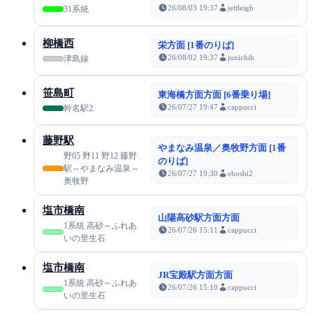
26/08/03 19:37
jettleigh
31系統
柳橋西
栄方面 [1番のりば]
26/08/02 19:37
junichih
津島線
笹島町
東海橋方面方面 [6番乗り場]
26/07/27 19:47
cappucci
幹名駅2
藤野駅
やまなみ温泉／奥牧野方面 [1番
野05 野11 野12 藤野
のりば]
駅⇔やまなみ温泉⇔
26/07/27 19:30
eboshi2
奥牧野
塩市橋南
山陽高砂駅方面方面
1系統 高砂～ふれあ
26/07/26 15:11
cappucci
いの里生石
塩市橋南
JR宝殿駅方面方面
1系統 高砂～ふれあ
26/07/26 15:10
cappucci
いの里生石