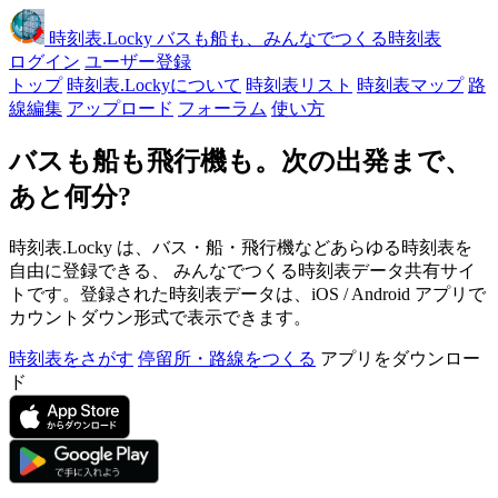
時刻表
.Locky
バスも船も、みんなでつくる時刻表
ログイン
ユーザー登録
トップ
時刻表.Lockyについて
時刻表リスト
時刻表マップ
路
線編集
アップロード
フォーラム
使い方
バスも船も飛行機も。次の出発まで、
あと何分?
時刻表.Locky は、バス・船・飛行機などあらゆる時刻表を
自由に登録できる、 みんなでつくる時刻表データ共有サイ
トです。登録された時刻表データは、iOS / Android アプリで
カウントダウン形式で表示できます。
時刻表をさがす
停留所・路線をつくる
アプリをダウンロー
ド