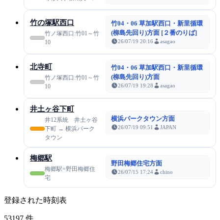
竹の塚駅西口
竹04・06 草加駅西口・新里循環
(柳島先回り)方面 [２番のりば]
竹ノ塚西口:竹01～竹
26/07/19 20:16
asagao
10
北寺町
竹04・06 草加駅西口・新里循環
(柳島先回り)方面
竹ノ塚西口:竹01～竹
26/07/19 19:28
asagao
10
井土ヶ谷下町
横浜パークタウン方面
井12系統 井土ヶ谷
26/07/19 09:51
JAPAN
下町 → 横浜パーク
タウン
梅郷駅
野田梅郷住宅方面
梅郷駅=野田梅郷住
26/07/15 17:24
chino
宅
登録された時刻表
53197
件