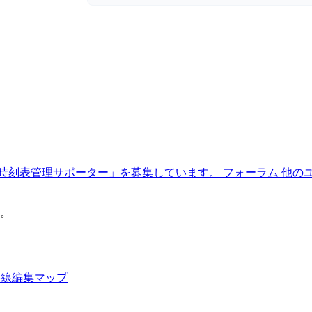
時刻表管理サポーター」を募集しています。
フォーラム
他の
。
路線編集マップ