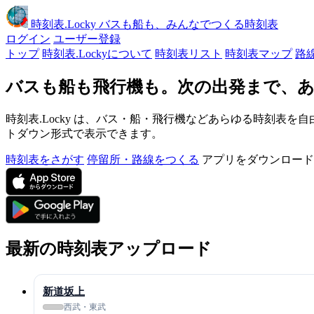
時刻表
.Locky
バスも船も、みんなでつくる時刻表
ログイン
ユーザー登録
トップ
時刻表.Lockyについて
時刻表リスト
時刻表マップ
路
バスも船も飛行機も。次の出発まで、あ
時刻表.Locky は、バス・船・飛行機などあらゆる時刻表を自
トダウン形式で表示できます。
時刻表をさがす
停留所・路線をつくる
アプリをダウンロード
最新の時刻表アップロード
新道坂上
西武・東武