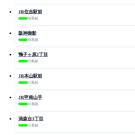
JR住吉駅前
38系統
阪神御影
38系統
鴨子ヶ原2丁目
19系統
JR本山駅前
31系統
JR甲南山手
31系統
渦森台3丁目
31系統