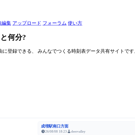
線編集
アップロード
フォーラム
使い方
と何分?
由に登録できる、 みんなでつくる時刻表データ共有サイトです。登録さ
成増駅南口方面
26/08/08 18:23
deervalley