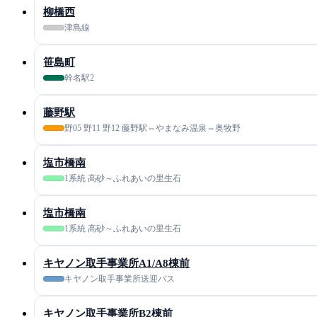
柳橋西
津島線
笹島町
幹名駅2
藤野駅
野05 野11 野12 藤野駅⇔やまなみ温泉⇔奥牧野
塩市橋南
1系統 高砂～ふれあいの里生石
塩市橋南
1系統 高砂～ふれあいの里生石
キヤノン取手事業所A1/A8棟前
キヤノン取手事業所送迎バス
キヤノン取手事業所B2棟前