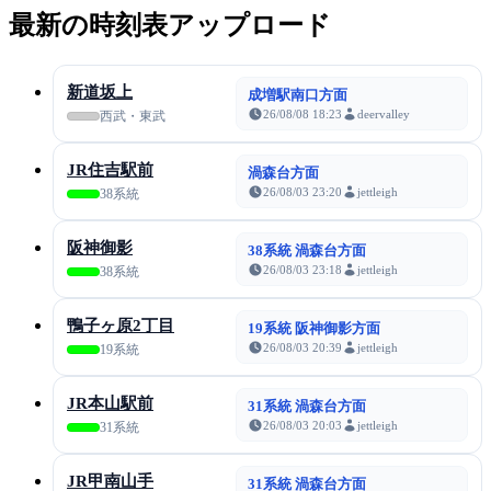
最新の時刻表アップロード
新道坂上
成増駅南口方面
26/08/08 18:23
deervalley
西武・東武
JR住吉駅前
渦森台方面
26/08/03 23:20
jettleigh
38系統
阪神御影
38系統 渦森台方面
26/08/03 23:18
jettleigh
38系統
鴨子ヶ原2丁目
19系統 阪神御影方面
26/08/03 20:39
jettleigh
19系統
JR本山駅前
31系統 渦森台方面
26/08/03 20:03
jettleigh
31系統
JR甲南山手
31系統 渦森台方面