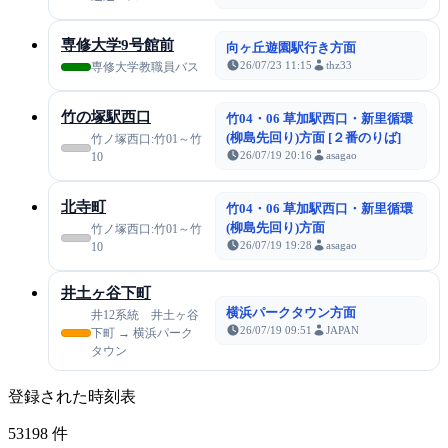
専修大学9号館前
向ヶ丘遊園駅行き方面
26/07/23 11:15
thz33
専修大学教職員バス
竹の塚駅西口
竹04・06 草加駅西口・新里循環
(柳島先回り)方面 [２番のりば]
竹ノ塚西口:竹01～竹
26/07/19 20:16
asagao
10
北寺町
竹04・06 草加駅西口・新里循環
(柳島先回り)方面
竹ノ塚西口:竹01～竹
26/07/19 19:28
asagao
10
井土ヶ谷下町
横浜パークタウン方面
井12系統 井土ヶ谷
26/07/19 09:51
JAPAN
下町 → 横浜パーク
タウン
登録された時刻表
53198
件