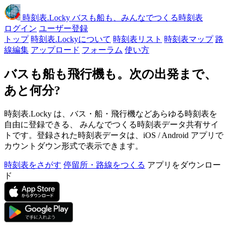
時刻表
.Locky
バスも船も、みんなでつくる時刻表
ログイン
ユーザー登録
トップ
時刻表.Lockyについて
時刻表リスト
時刻表マップ
路
線編集
アップロード
フォーラム
使い方
バスも船も飛行機も。次の出発まで、
あと何分?
時刻表.Locky は、バス・船・飛行機などあらゆる時刻表を
自由に登録できる、 みんなでつくる時刻表データ共有サイ
トです。登録された時刻表データは、iOS / Android アプリで
カウントダウン形式で表示できます。
時刻表をさがす
停留所・路線をつくる
アプリをダウンロー
ド