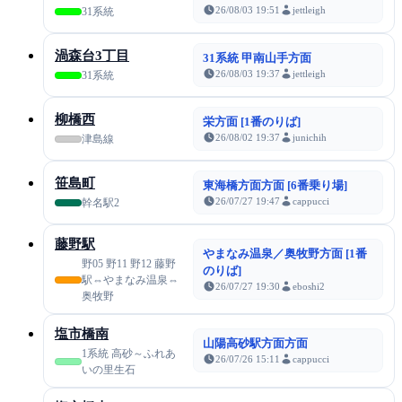
26/08/03 19:51
jettleigh
31系統
渦森台3丁目
31系統 甲南山手方面
26/08/03 19:37
jettleigh
31系統
柳橋西
栄方面 [1番のりば]
26/08/02 19:37
junichih
津島線
笹島町
東海橋方面方面 [6番乗り場]
26/07/27 19:47
cappucci
幹名駅2
藤野駅
やまなみ温泉／奥牧野方面 [1番
野05 野11 野12 藤野
のりば]
駅⇔やまなみ温泉⇔
26/07/27 19:30
eboshi2
奥牧野
塩市橋南
山陽高砂駅方面方面
1系統 高砂～ふれあ
26/07/26 15:11
cappucci
いの里生石