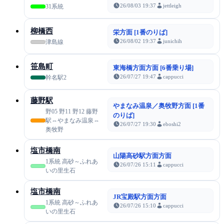
26/08/03 19:37
jettleigh
31系統
柳橋西
栄方面 [1番のりば]
26/08/02 19:37
junichih
津島線
笹島町
東海橋方面方面 [6番乗り場]
26/07/27 19:47
cappucci
幹名駅2
藤野駅
やまなみ温泉／奥牧野方面 [1番
野05 野11 野12 藤野
のりば]
駅⇔やまなみ温泉⇔
26/07/27 19:30
eboshi2
奥牧野
塩市橋南
山陽高砂駅方面方面
1系統 高砂～ふれあ
26/07/26 15:11
cappucci
いの里生石
塩市橋南
JR宝殿駅方面方面
1系統 高砂～ふれあ
26/07/26 15:10
cappucci
いの里生石