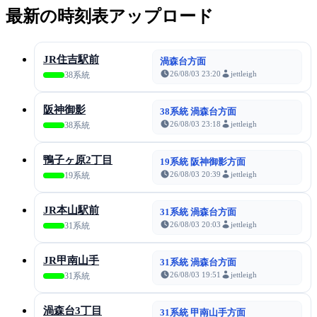
最新の時刻表アップロード
JR住吉駅前
渦森台方面
26/08/03 23:20
jettleigh
38系統
阪神御影
38系統 渦森台方面
26/08/03 23:18
jettleigh
38系統
鴨子ヶ原2丁目
19系統 阪神御影方面
26/08/03 20:39
jettleigh
19系統
JR本山駅前
31系統 渦森台方面
26/08/03 20:03
jettleigh
31系統
JR甲南山手
31系統 渦森台方面
26/08/03 19:51
jettleigh
31系統
渦森台3丁目
31系統 甲南山手方面