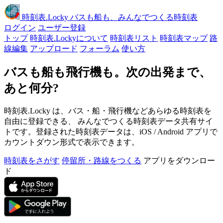
時刻表
.Locky
バスも船も、みんなでつくる時刻表
ログイン
ユーザー登録
トップ
時刻表.Lockyについて
時刻表リスト
時刻表マップ
路
線編集
アップロード
フォーラム
使い方
バスも船も飛行機も。次の出発まで、
あと何分?
時刻表.Locky は、バス・船・飛行機などあらゆる時刻表を
自由に登録できる、 みんなでつくる時刻表データ共有サイ
トです。登録された時刻表データは、iOS / Android アプリで
カウントダウン形式で表示できます。
時刻表をさがす
停留所・路線をつくる
アプリをダウンロー
ド