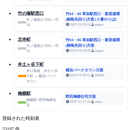
竹の塚駅西口
竹04・06 草加駅西口・新里循環
(柳島先回り)方面 [２番のりば]
竹ノ塚西口:竹01～竹
26/07/19 20:16
asagao
10
北寺町
竹04・06 草加駅西口・新里循環
(柳島先回り)方面
竹ノ塚西口:竹01～竹
26/07/19 19:28
asagao
10
井土ヶ谷下町
横浜パークタウン方面
井12系統 井土ヶ谷
26/07/19 09:51
JAPAN
下町 → 横浜パーク
タウン
梅郷駅
野田梅郷住宅方面
梅郷駅=野田梅郷住
26/07/15 17:24
chino
宅
登録された時刻表
53197
件