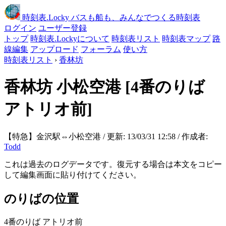
時刻表
.Locky
バスも船も、みんなでつくる時刻表
ログイン
ユーザー登録
トップ
時刻表.Lockyについて
時刻表リスト
時刻表マップ
路
線編集
アップロード
フォーラム
使い方
時刻表リスト
›
香林坊
香林坊
小松空港
[4番のりば
アトリオ前]
【特急】金沢駅⇔小松空港 / 更新: 13/03/31 12:58 / 作成者:
Todd
これは過去のログデータです。復元する場合は本文をコピー
して編集画面に貼り付けてください。
のりばの位置
4番のりば アトリオ前