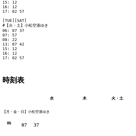
15: 12

16: 12

17: 02 57

[TUE][SAT]

#【火・土】小松空港ゆき

06: 07 37

07: 57

08: 22

13: 07 42

15: 12

16: 12

17: 02 57

時刻表
月・金・日・
水
木
火・土
祝
【月・金・日】小松空港ゆき
06
07
37