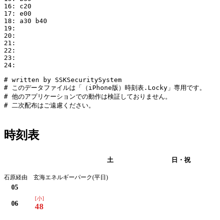
16: c20

17: e00

18: a30 b40

19:

20:

21:

22:

23:

24:

# written by SSKSecuritySystem

# このデータファイルは「（iPhone版）時刻表.Locky」専用です。

# 他のアプリケーションでの動作は検証しておりません。

# 二次配布はご遠慮ください。

時刻表
平日
土
日・祝
石原経由 玄海エネルギーパーク(平日)
05
[小]
06
48