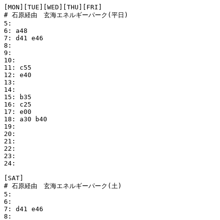
[MON][TUE][WED][THU][FRI]

# 石原経由　玄海エネルギーパーク(平日)

5:

6: a48

7: d41 e46

8:

9:

10:

11: c55

12: e40

13:

14:

15: b35

16: c25

17: e00

18: a30 b40

19:

20:

21:

22:

23:

24:

[SAT]

# 石原経由　玄海エネルギーパーク(土)

5:

6:

7: d41 e46

8:
