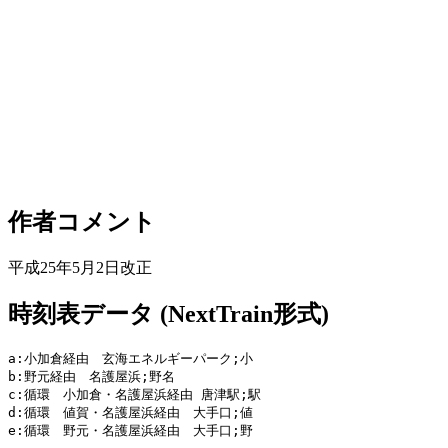
作者コメント
平成25年5月2日改正
時刻表データ (NextTrain形式)
a:小加倉経由　玄海エネルギーパーク;小

b:野元経由　名護屋浜;野名

c:循環　小加倉・名護屋浜経由 唐津駅;駅

d:循環　値賀・名護屋浜経由　大手口;値

e:循環　野元・名護屋浜経由　大手口;野
