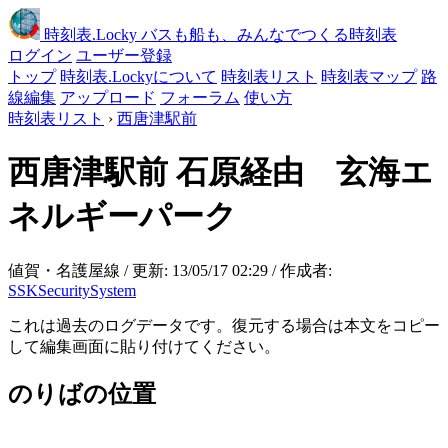
時刻表
.Locky
バスも船も、みんなでつくる時刻表
ログイン
ユーザー登録
トップ
時刻表.Lockyについて
時刻表リスト
時刻表マップ
路
線編集
アップロード
フォーラム
使い方
時刻表リスト
›
西唐津駅前
西唐津駅前
石原経由 玄海エ
ネルギーパーク
値賀・名護屋線 / 更新: 13/05/17 02:29 / 作成者:
SSKSecuritySystem
これは過去のログデータです。復元する場合は本文をコピー
して編集画面に貼り付けてください。
のりばの位置