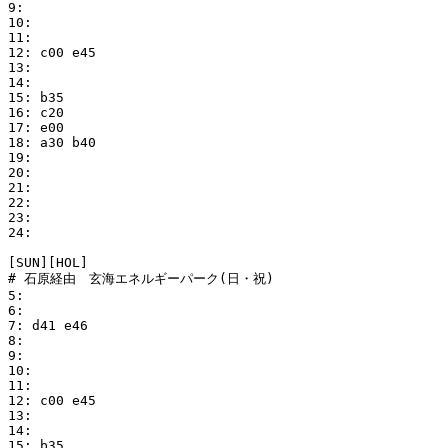
9:

10:

11:

12: c00 e45

13:

14:

15: b35

16: c20

17: e00

18: a30 b40

19:

20:

21:

22:

23:

24:

[SUN][HOL]

# 石原経由　玄海エネルギーパーク(日・祝)

5:

6:

7: d41 e46

8:

9:

10:

11:

12: c00 e45

13:

14:

15: b35
