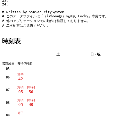
23:

24:

# written by SSKSecuritySystem

# このデータファイルは「（iPhone版）時刻表.Locky」専用です。

# 他のアプリケーションでの動作は検証しておりません。

# 二次配布はご遠慮ください。

時刻表
平日
土
日・祝
岩野経由 呼子(平日)
05
[呼子]
06
42
[呼子]
[呼子]
07
05
50
[呼子]
[呼子]
08
05
40
[呼子]
09