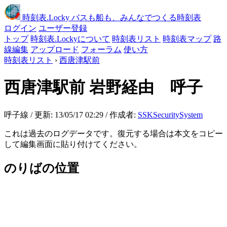
時刻表
.Locky
バスも船も、みんなでつくる時刻表
ログイン
ユーザー登録
トップ
時刻表.Lockyについて
時刻表リスト
時刻表マップ
路
線編集
アップロード
フォーラム
使い方
時刻表リスト
›
西唐津駅前
西唐津駅前
岩野経由 呼子
呼子線 / 更新: 13/05/17 02:29 / 作成者:
SSKSecuritySystem
これは過去のログデータです。復元する場合は本文をコピー
して編集画面に貼り付けてください。
のりばの位置