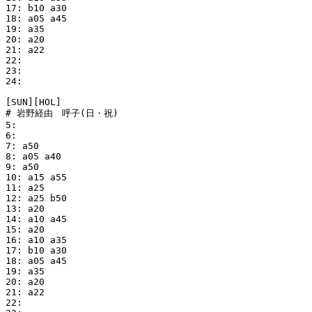
17: b10 a30

18: a05 a45

19: a35

20: a20

21: a22

22:

23:

24:

[SUN][HOL]

# 岩野経由　呼子(日・祝)

5:

6:

7: a50

8: a05 a40

9: a50

10: a15 a55

11: a25

12: a25 b50

13: a20

14: a10 a45

15: a20

16: a10 a35

17: b10 a30

18: a05 a45

19: a35

20: a20

21: a22

22:
