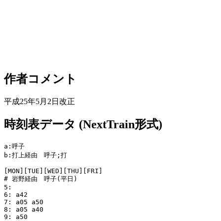
作者コメント
平成25年5月2日改正
時刻表データ (NextTrain形式)
a:呼子

b:打上経由　呼子;打

[MON][TUE][WED][THU][FRI]

# 岩野経由　呼子(平日)

5:

6: a42

7: a05 a50

8: a05 a40

9: a50
