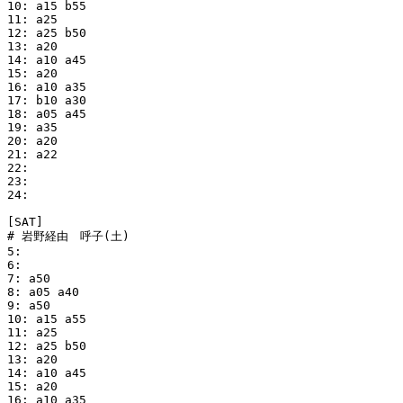
10: a15 b55

11: a25

12: a25 b50

13: a20

14: a10 a45

15: a20

16: a10 a35

17: b10 a30

18: a05 a45

19: a35

20: a20

21: a22

22:

23:

24:

[SAT]

# 岩野経由　呼子(土)

5:

6:

7: a50

8: a05 a40

9: a50

10: a15 a55

11: a25

12: a25 b50

13: a20

14: a10 a45

15: a20

16: a10 a35
