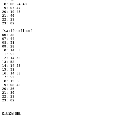
17: 50

18: 06 24 48

19: 07 47

20: 10 45

21: 40

22: 23

23: 02

[SAT][SUN][HOL]

06: 38

07: 44

08: 58

09: 28

10: 14 53

11: 53

12: 14 53

13: 53

14: 14 53

15: 53

16: 14 53

17: 53

18: 15 38

19: 08 43

20: 36

21: 36

22: 23

23: 02
