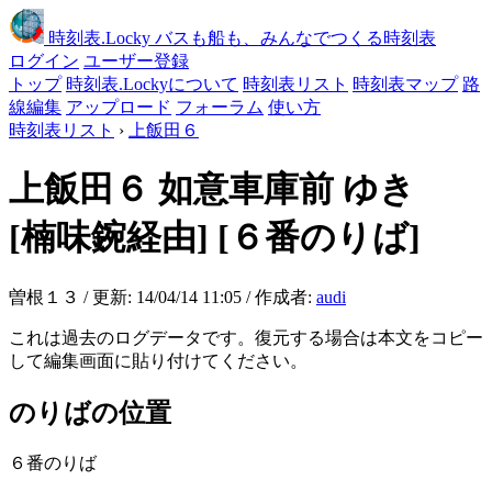
時刻表
.Locky
バスも船も、みんなでつくる時刻表
ログイン
ユーザー登録
トップ
時刻表.Lockyについて
時刻表リスト
時刻表マップ
路
線編集
アップロード
フォーラム
使い方
時刻表リスト
›
上飯田６
上飯田６
如意車庫前 ゆき
[楠味鋺経由]
[６番のりば]
曽根１３ / 更新: 14/04/14 11:05 / 作成者:
audi
これは過去のログデータです。復元する場合は本文をコピー
して編集画面に貼り付けてください。
のりばの位置
６番のりば