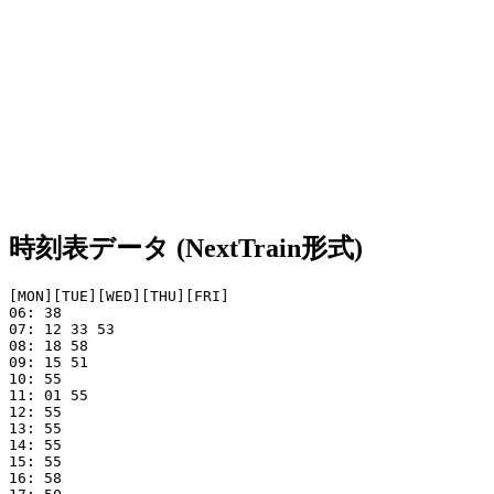
時刻表データ (NextTrain形式)
[MON][TUE][WED][THU][FRI]

06: 38

07: 12 33 53

08: 18 58

09: 15 51

10: 55

11: 01 55

12: 55

13: 55

14: 55

15: 55

16: 58
