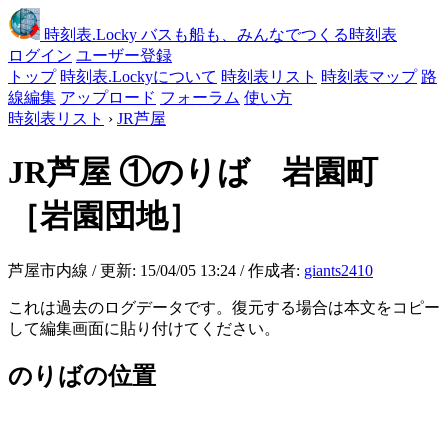
時刻表
.Locky
バスも船も、みんなでつくる時刻表
ログイン
ユーザー登録
トップ
時刻表.Lockyについて
時刻表リスト
時刻表マップ
路
線編集
アップロード
フォーラム
使い方
時刻表リスト
›
JR芦屋
JR芦屋
①のりば 岩園町
［岩園団地］
芦屋市内線 / 更新: 15/04/05 13:24 / 作成者:
giants2410
これは過去のログデータです。復元する場合は本文をコピー
して編集画面に貼り付けてください。
のりばの位置