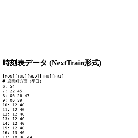
時刻表データ (NextTrain形式)
[MON][TUE][WED][THU][FRI]

# 岩園町方面（平日）

6: 54

7: 22 45

8: 06 26 47

9: 06 39

10: 12 40

11: 12 40

12: 12 40

13: 12 40

14: 12 40

15: 12 40

16: 13 40

17: 10 30 49
