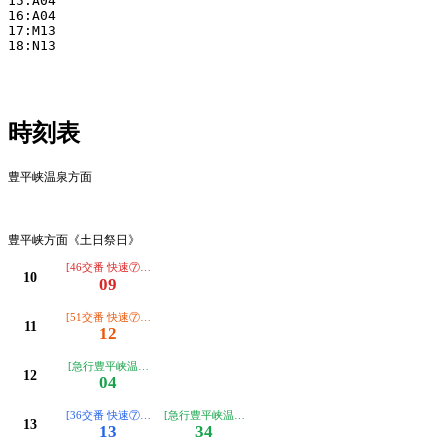
15:A04

16:A04

17:M13

18:N13

時刻表
豊平峡温泉方面
平日
豊平峡方面《土日祭日》
[46交番 快速⑦豊平峡温泉行]
10
09
[51交番 快速⑦豊平峡温泉行]
11
12
[急行豊平峡温泉行《かっぱライナー号》]
12
04
[36交番 快速⑦豊平峡温泉行]
[急行豊平峡温泉行《かっぱライナー号》]
13
13
34