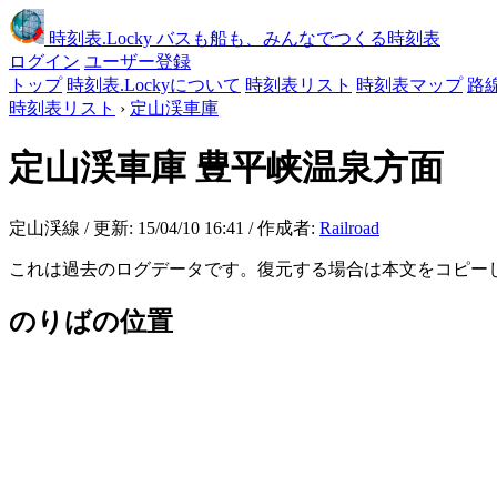
時刻表
.Locky
バスも船も、みんなでつくる時刻表
ログイン
ユーザー登録
トップ
時刻表.Lockyについて
時刻表リスト
時刻表マップ
路
時刻表リスト
›
定山渓車庫
定山渓車庫
豊平峡温泉方面
定山渓線 / 更新: 15/04/10 16:41 / 作成者:
Railroad
これは過去のログデータです。復元する場合は本文をコピー
のりばの位置