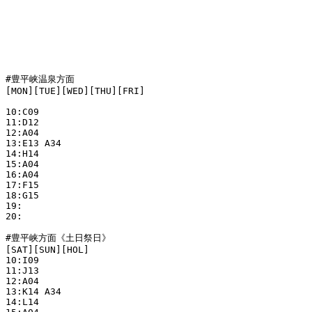
#豊平峡温泉方面

[MON][TUE][WED][THU][FRI]

10:C09

11:D12

12:A04

13:E13 A34

14:H14

15:A04

16:A04

17:F15

18:G15

19:

20:

#豊平峡方面《土日祭日》

[SAT][SUN][HOL]

10:I09

11:J13

12:A04

13:K14 A34

14:L14
