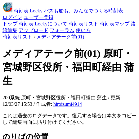
時刻表
.Locky
バスも船も、みんなでつくる時刻表
ログイン
ユーザー登録
トップ
時刻表.Lockyについて
時刻表リスト
時刻表マップ
路
線編集
アップロード
フォーラム
使い方
時刻表リスト
›
メディアテーク前(01)
メディアテーク前(01)
原町・
宮城野区役所・福田町経由 蒲
生
200系統 原町・宮城野区役所・福田町経由 蒲生 / 更新:
12/03/27 15:53 / 作成者:
hiroizumi4914
これは過去のログデータです。復元する場合は本文をコピー
して編集画面に貼り付けてください。
のりばの位置