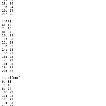
18: 20

19: 24

20: 24

21: 26

[SAT]

6: 18

7: 18

8: 24

10: 23

11: 23

12: 23

13: 23

14: 23

15: 23

16: 23

17: 23

18: 23

19: 23

20: 56

[SUN][HOL]

6: 31

7: 18

8: 24

10: 23

11: 23

12: 23

13: 23
