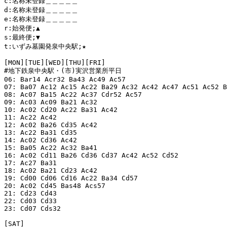
c:名称未登録＿＿＿＿＿

d:名称未登録＿＿＿＿＿

e:名称未登録＿＿＿＿＿

r:始発便;▲

s:最終便;▼

t:いずみ墓園発泉中央駅;★

[MON][TUE][WED][THU][FRI]

#地下鉄泉中央駅・(市)実沢営業所平日

06: Bar14 Acr32 Ba43 Ac49 Ac57 

07: Ba07 Ac12 Ac15 Ac22 Ba29 Ac32 Ac42 Ac47 Ac51 Ac52 B
08: Ac07 Ba15 Ac22 Ac37 Cdr52 Ac57 

09: Ac03 Ac09 Ba21 Ac32 

10: Ac02 Cd20 Ac22 Ba31 Ac42 

11: Ac22 Ac42 

12: Ac02 Ba26 Cd35 Ac42 

13: Ac22 Ba31 Cd35 

14: Ac02 Cd36 Ac42 

15: Ba05 Ac22 Ac32 Ba41 

16: Ac02 Cd11 Ba26 Cd36 Cd37 Ac42 Ac52 Cd52 

17: Ac27 Ba31 

18: Ac02 Ba21 Cd23 Ac42 

19: Cd00 Cd06 Cd16 Ac22 Ba34 Cd57 

20: Ac02 Cd45 Bas48 Acs57 

21: Cd23 Cd43 

22: Cd03 Cd33 

23: Cd07 Cds32 

[SAT]
