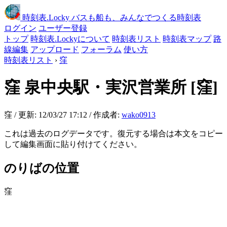
時刻表
.Locky
バスも船も、みんなでつくる時刻表
ログイン
ユーザー登録
トップ
時刻表.Lockyについて
時刻表リスト
時刻表マップ
路
線編集
アップロード
フォーラム
使い方
時刻表リスト
›
窪
窪
泉中央駅・実沢営業所
[窪]
窪 / 更新: 12/03/27 17:12 / 作成者:
wako0913
これは過去のログデータです。復元する場合は本文をコピー
して編集画面に貼り付けてください。
のりばの位置
窪