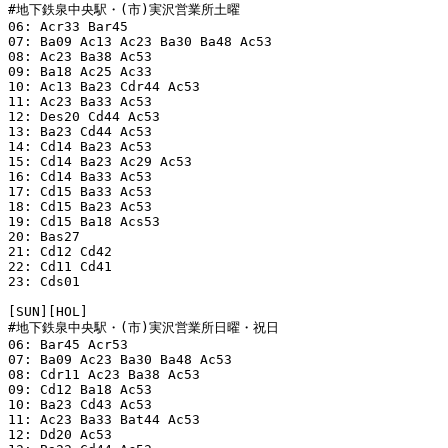
#地下鉄泉中央駅・(市)実沢営業所土曜

06: Acr33 Bar45 

07: Ba09 Ac13 Ac23 Ba30 Ba48 Ac53 

08: Ac23 Ba38 Ac53 

09: Ba18 Ac25 Ac33 

10: Ac13 Ba23 Cdr44 Ac53 

11: Ac23 Ba33 Ac53 

12: Des20 Cd44 Ac53 

13: Ba23 Cd44 Ac53 

14: Cd14 Ba23 Ac53 

15: Cd14 Ba23 Ac29 Ac53 

16: Cd14 Ba33 Ac53 

17: Cd15 Ba33 Ac53 

18: Cd15 Ba23 Ac53 

19: Cd15 Ba18 Acs53 

20: Bas27 

21: Cd12 Cd42 

22: Cd11 Cd41 

23: Cds01 

[SUN][HOL]

#地下鉄泉中央駅・(市)実沢営業所日曜・祝日

06: Bar45 Acr53 

07: Ba09 Ac23 Ba30 Ba48 Ac53 

08: Cdr11 Ac23 Ba38 Ac53 

09: Cd12 Ba18 Ac53 

10: Ba23 Cd43 Ac53 

11: Ac23 Ba33 Bat44 Ac53 

12: Dd20 Ac53 
