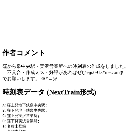
作者コメント
窪から泉中央駅・実沢営業所への時刻表の作成をしました。
不具合・作成ミス・好評があればぜひeiji.0913*me.comま
でお願いします。 ※*→@
時刻表データ (NextTrain形式)
A:窪上発地下鉄泉中央駅;　

B:窪下発地下鉄泉中央駅;　

C:窪上発実沢営業所;　

D:窪下発実沢営業所;　

a:名称未登録＿＿＿＿＿
