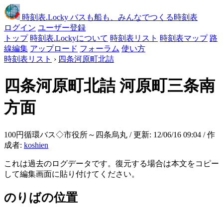
時刻表
.Locky
バスも船も、みんなでつくる時刻表
ログイン
ユーザー登録
トップ
時刻表.Lockyについて
時刻表リスト
時刻表マップ
路
線編集
アップロード
フォーラム
使い方
時刻表リスト
›
四条河原町北詰
四条河原町北詰
河原町三条南
方面
100円循環バス◇市役所～四条烏丸 / 更新: 12/06/16 09:04 / 作
成者:
koshien
これは過去のログデータです。復元する場合は本文をコピー
して編集画面に貼り付けてください。
のりばの位置