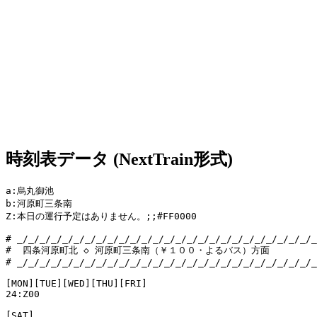
時刻表データ (NextTrain形式)
a:烏丸御池

b:河原町三条南

Z:本日の運行予定はありません。;;#FF0000

# _/_/_/_/_/_/_/_/_/_/_/_/_/_/_/_/_/_/_/_/_/_/_/_/_/_/_
#  四条河原町北 ◇ 河原町三条南（￥１００・よるバス）方面

# _/_/_/_/_/_/_/_/_/_/_/_/_/_/_/_/_/_/_/_/_/_/_/_/_/_/_
[MON][TUE][WED][THU][FRI]

24:Z00

[SAT]
