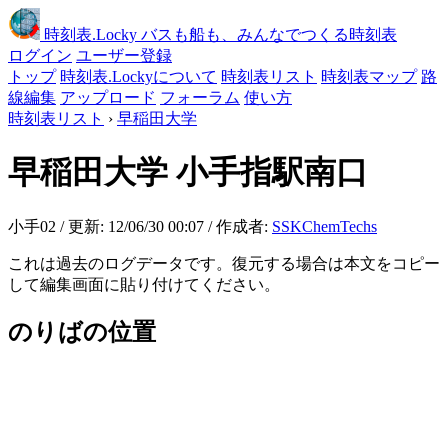
時刻表
.Locky
バスも船も、みんなでつくる時刻表
ログイン
ユーザー登録
トップ
時刻表.Lockyについて
時刻表リスト
時刻表マップ
路
線編集
アップロード
フォーラム
使い方
時刻表リスト
›
早稲田大学
早稲田大学
小手指駅南口
小手02 / 更新: 12/06/30 00:07 / 作成者:
SSKChemTechs
これは過去のログデータです。復元する場合は本文をコピー
して編集画面に貼り付けてください。
のりばの位置