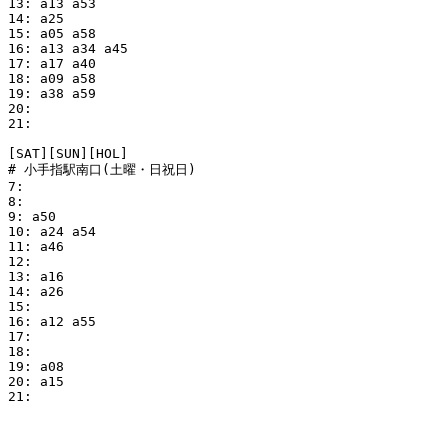
13: a13 a53

14: a25

15: a05 a58

16: a13 a34 a45

17: a17 a40

18: a09 a58

19: a38 a59

20:

21:

[SAT][SUN][HOL]

# 小手指駅南口(土曜・日祝日)

7:

8:

9: a50

10: a24 a54

11: a46

12:

13: a16

14: a26

15:

16: a12 a55

17:

18:

19: a08

20: a15

21:
