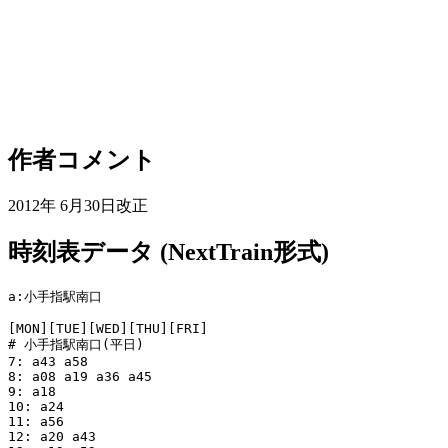
作者コメント
2012年 6月30日改正
時刻表データ (NextTrain形式)
a:小手指駅南口

[MON][TUE][WED][THU][FRI]

# 小手指駅南口(平日)

7: a43 a58

8: a08 a19 a36 a45

9: a18

10: a24

11: a56

12: a20 a43
