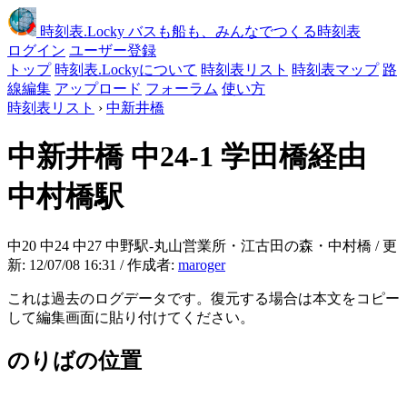
時刻表
.Locky
バスも船も、みんなでつくる時刻表
ログイン
ユーザー登録
トップ
時刻表.Lockyについて
時刻表リスト
時刻表マップ
路
線編集
アップロード
フォーラム
使い方
時刻表リスト
›
中新井橋
中新井橋
中24-1 学田橋経由
中村橋駅
中20 中24 中27 中野駅-丸山営業所・江古田の森・中村橋 / 更
新: 12/07/08 16:31 / 作成者:
maroger
これは過去のログデータです。復元する場合は本文をコピー
して編集画面に貼り付けてください。
のりばの位置