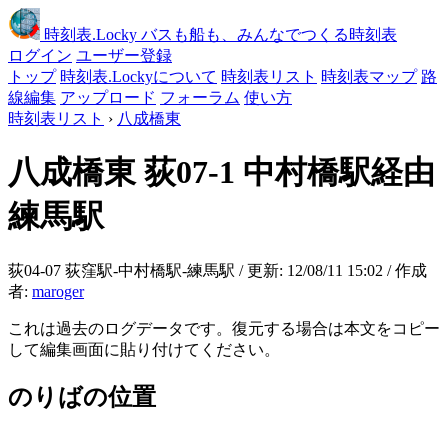
時刻表
.Locky
バスも船も、みんなでつくる時刻表
ログイン
ユーザー登録
トップ
時刻表.Lockyについて
時刻表リスト
時刻表マップ
路
線編集
アップロード
フォーラム
使い方
時刻表リスト
›
八成橋東
八成橋東
荻07-1 中村橋駅経由
練馬駅
荻04-07 荻窪駅-中村橋駅-練馬駅 / 更新: 12/08/11 15:02 / 作成
者:
maroger
これは過去のログデータです。復元する場合は本文をコピー
して編集画面に貼り付けてください。
のりばの位置