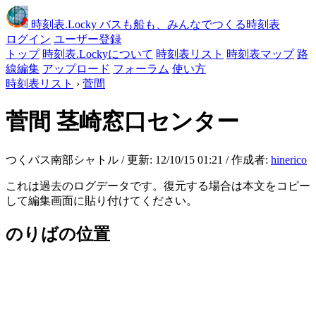
時刻表
.Locky
バスも船も、みんなでつくる時刻表
ログイン
ユーザー登録
トップ
時刻表.Lockyについて
時刻表リスト
時刻表マップ
路
線編集
アップロード
フォーラム
使い方
時刻表リスト
›
菅間
菅間
茎崎窓口センター
つくバス南部シャトル / 更新: 12/10/15 01:21 / 作成者:
hinerico
これは過去のログデータです。復元する場合は本文をコピー
して編集画面に貼り付けてください。
のりばの位置