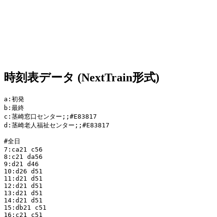
時刻表データ (NextTrain形式)
a:初発

b:最終

c:茎崎窓口センター;;#E83817

d:茎崎老人福祉センター;;#E83817

#全日

7:ca21 c56

8:c21 da56

9:d21 d46

10:d26 d51

11:d21 d51

12:d21 d51

13:d21 d51

14:d21 d51

15:db21 c51

16:c21 c51
