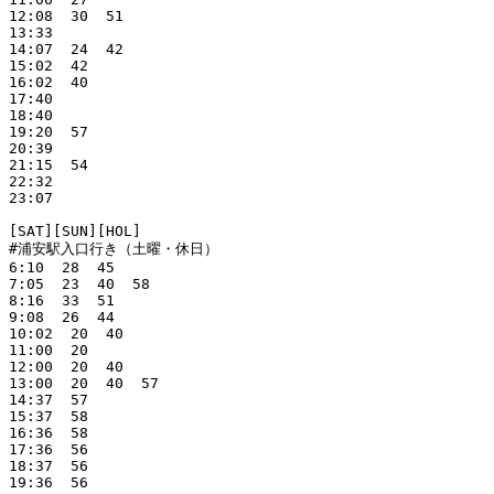
12:08  30  51  

13:33  

14:07  24  42  

15:02  42  

16:02  40  

17:40  

18:40  

19:20  57  

20:39  

21:15  54  

22:32  

23:07 

[SAT][SUN][HOL]

#浦安駅入口行き（土曜・休日）

6:10  28  45  

7:05  23  40  58  

8:16  33  51  

9:08  26  44  

10:02  20  40  

11:00  20  

12:00  20  40  

13:00  20  40  57  

14:37  57  

15:37  58  

16:36  58  

17:36  56  

18:37  56  

19:36  56  
