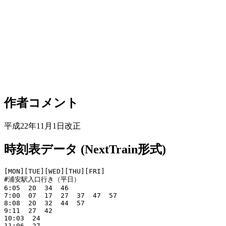
作者コメント
平成22年11月1日改正
時刻表データ (NextTrain形式)
[MON][TUE][WED][THU][FRI]

#浦安駅入口行き（平日）

6:05  20  34  46  

7:00  07  17  27  37  47  57  

8:08  20  32  44  57  

9:11  27  42  

10:03  24  

11:06  27  
