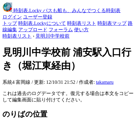
時刻表
.Locky
バスも船も、みんなでつくる時刻表
ログイン
ユーザー登録
トップ
時刻表.Lockyについて
時刻表リスト
時刻表マップ
路
線編集
アップロード
フォーラム
使い方
時刻表リスト
›
見明川中学校前
見明川中学校前
浦安駅入口行
き（堀江東経由）
系統4 富岡線 / 更新: 12/10/31 21:52 / 作成者:
takamaru
これは過去のログデータです。復元する場合は本文をコピー
して編集画面に貼り付けてください。
のりばの位置