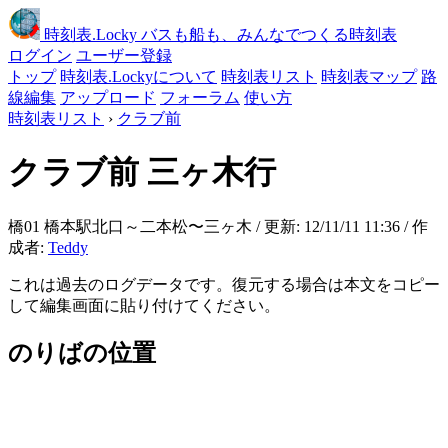
時刻表
.Locky
バスも船も、みんなでつくる時刻表
ログイン
ユーザー登録
トップ
時刻表.Lockyについて
時刻表リスト
時刻表マップ
路
線編集
アップロード
フォーラム
使い方
時刻表リスト
›
クラブ前
クラブ前
三ヶ木行
橋01 橋本駅北口～二本松〜三ヶ木 / 更新: 12/11/11 11:36 / 作
成者:
Teddy
これは過去のログデータです。復元する場合は本文をコピー
して編集画面に貼り付けてください。
のりばの位置