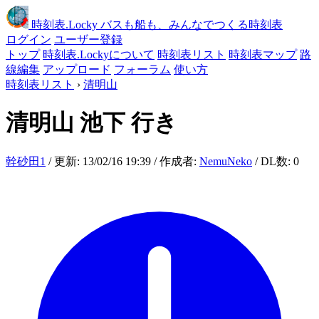
時刻表
.Locky
バスも船も、みんなでつくる時刻表
ログイン
ユーザー登録
トップ
時刻表.Lockyについて
時刻表リスト
時刻表マップ
路
線編集
アップロード
フォーラム
使い方
時刻表リスト
›
清明山
清明山
池下 行き
幹砂田1
/ 更新: 13/02/16 19:39 / 作成者:
NemuNeko
/ DL数: 0