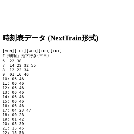
時刻表データ (NextTrain形式)
[MON][TUE][WED][THU][FRI]

# 清明山 池下行き(平日)

6: 22 38

7: 14 23 32 55

8: 12 23 34

9: 01 16 46

10: 06 46

11: 06 46

12: 06 46

13: 06 46

14: 06 46

15: 06 46

16: 06 46

17: 04 23 47

18: 00 28

19: 01 42

20: 05 30

21: 15 45

22: 15 56
