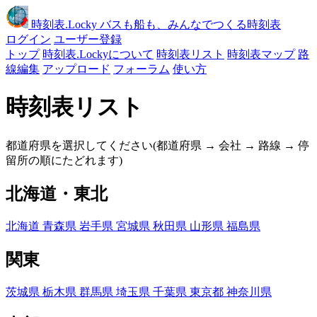
時刻表
.Locky
バスも船も、みんなでつくる時刻表
ログイン
ユーザー登録
トップ
時刻表.Lockyについて
時刻表リスト
時刻表マップ
路
線編集
アップロード
フォーラム
使い方
時刻表リスト
都道府県を選択してください(都道府県 → 会社 → 路線 → 停
留所の順にたどれます)
北海道・東北
北海道
青森県
岩手県
宮城県
秋田県
山形県
福島県
関東
茨城県
栃木県
群馬県
埼玉県
千葉県
東京都
神奈川県