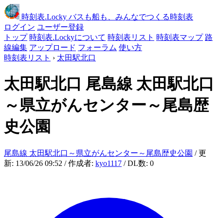
時刻表
.Locky
バスも船も、みんなでつくる時刻表
ログイン
ユーザー登録
トップ
時刻表.Lockyについて
時刻表リスト
時刻表マップ
路
線編集
アップロード
フォーラム
使い方
時刻表リスト
›
太田駅北口
太田駅北口
尾島線 太田駅北口
～県立がんセンター～尾島歴
史公園
尾島線 太田駅北口～県立がんセンター～尾島歴史公園
/ 更
新: 13/06/26 09:52 / 作成者:
kyo1117
/ DL数: 0