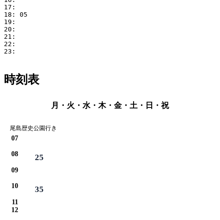
17: 

18: 05

19: 

20: 

21: 

22: 

23: 

時刻表
月・火・水・木・金・土・日・祝
尾島歴史公園行き
07
08
25
09
10
35
11
12