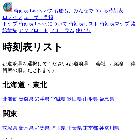
時刻表
.Locky
バスも船も、みんなでつくる時刻表
ログイン
ユーザー登録
トップ
時刻表.Lockyについて
時刻表リスト
時刻表マップ
路
線編集
アップロード
フォーラム
使い方
時刻表リスト
都道府県を選択してください(都道府県 → 会社 → 路線 → 停
留所の順にたどれます)
北海道・東北
北海道
青森県
岩手県
宮城県
秋田県
山形県
福島県
関東
茨城県
栃木県
群馬県
埼玉県
千葉県
東京都
神奈川県