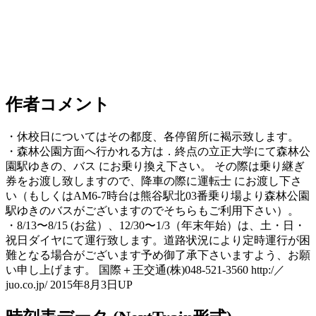
作者コメント
・休校日についてはその都度、各停留所に褐示致します。
・森林公園方面へ行かれる方は．終点の立正大学にて森林公
園駅ゆきの、バス にお乗り換え下さい。 その際は乗り継ぎ
券をお渡し致しますので、降車の際に運転士 にお渡し下さ
い（もしくはAM6-7時台は熊谷駅北03番乗り場より森林公園
駅ゆきのバスがございますのでそちらもご利用下さい）。
・8/13〜8/15 (お盆）、12/30〜1/3（年末年始）は、土・日・
祝日ダイヤにて運行致します。道路状況により定時運行が困
難となる場合がございます予め御了承下さいますよう、お願
い申し上げます。 国際＋王交通(株)048-521-3560 http:/／
juo.co.jp/ 2015年8月3日UP