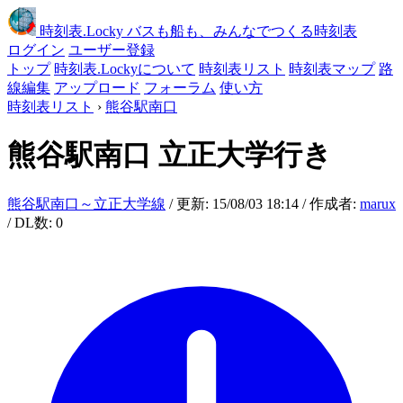
時刻表
.Locky
バスも船も、みんなでつくる時刻表
ログイン
ユーザー登録
トップ
時刻表.Lockyについて
時刻表リスト
時刻表マップ
路
線編集
アップロード
フォーラム
使い方
時刻表リスト
›
熊谷駅南口
熊谷駅南口
立正大学行き
熊谷駅南口～立正大学線
/ 更新: 15/08/03 18:14 / 作成者:
marux
/ DL数: 0