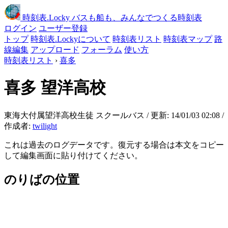
時刻表
.Locky
バスも船も、みんなでつくる時刻表
ログイン
ユーザー登録
トップ
時刻表.Lockyについて
時刻表リスト
時刻表マップ
路
線編集
アップロード
フォーラム
使い方
時刻表リスト
›
喜多
喜多
望洋高校
東海大付属望洋高校生徒 スクールバス / 更新: 14/01/03 02:08 /
作成者:
twilight
これは過去のログデータです。復元する場合は本文をコピー
して編集画面に貼り付けてください。
のりばの位置