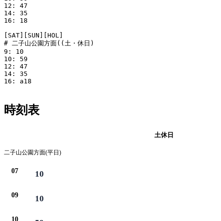
12: 47

14: 35

16: 18

[SAT][SUN][HOL]

# 二子山公園方面((土・休日)

9: 10

10: 59

12: 47

14: 35

16: a18

時刻表
平日
土休日
二子山公園方面(平日)
07
10
09
10
10