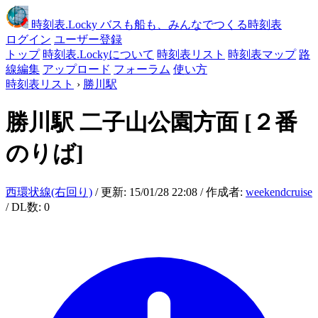
時刻表
.Locky
バスも船も、みんなでつくる時刻表
ログイン
ユーザー登録
トップ
時刻表.Lockyについて
時刻表リスト
時刻表マップ
路
線編集
アップロード
フォーラム
使い方
時刻表リスト
›
勝川駅
勝川駅
二子山公園方面
[２番
のりば]
西環状線(右回り)
/ 更新: 15/01/28 22:08 / 作成者:
weekendcruise
/ DL数: 0