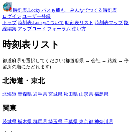
時刻表
.Locky
バスも船も、みんなでつくる時刻表
ログイン
ユーザー登録
トップ
時刻表.Lockyについて
時刻表リスト
時刻表マップ
路
線編集
アップロード
フォーラム
使い方
時刻表リスト
都道府県を選択してください(都道府県 → 会社 → 路線 → 停
留所の順にたどれます)
北海道・東北
北海道
青森県
岩手県
宮城県
秋田県
山形県
福島県
関東
茨城県
栃木県
群馬県
埼玉県
千葉県
東京都
神奈川県