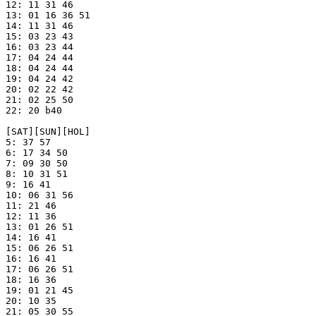
12: 11 31 46

13: 01 16 36 51

14: 11 31 46

15: 03 23 43

16: 03 23 44

17: 04 24 44

18: 04 24 44

19: 04 24 42

20: 02 22 42

21: 02 25 50

22: 20 b40

[SAT][SUN][HOL]

5: 37 57

6: 17 34 50

7: 09 30 50

8: 10 31 51

9: 16 41

10: 06 31 56

11: 21 46

12: 11 36

13: 01 26 51

14: 16 41

15: 06 26 51

16: 16 41

17: 06 26 51

18: 16 36

19: 01 21 45

20: 10 35

21: 05 30 55
