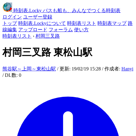
時刻表
.Locky
バスも船も、みんなでつくる時刻表
ログイン
ユーザー登録
トップ
時刻表.Lockyについて
時刻表リスト
時刻表マップ
路
線編集
アップロード
フォーラム
使い方
時刻表リスト
›
村岡三叉路
村岡三叉路
東松山駅
熊谷駅～上岡～東松山駅
/ 更新: 19/02/19 15:28 / 作成者:
Hanyi
/ DL数: 0