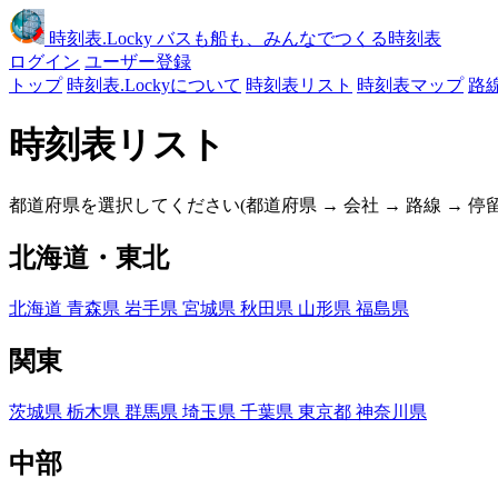
時刻表
.Locky
バスも船も、みんなでつくる時刻表
ログイン
ユーザー登録
トップ
時刻表.Lockyについて
時刻表リスト
時刻表マップ
路
時刻表リスト
都道府県を選択してください(都道府県 → 会社 → 路線 → 
北海道・東北
北海道
青森県
岩手県
宮城県
秋田県
山形県
福島県
関東
茨城県
栃木県
群馬県
埼玉県
千葉県
東京都
神奈川県
中部