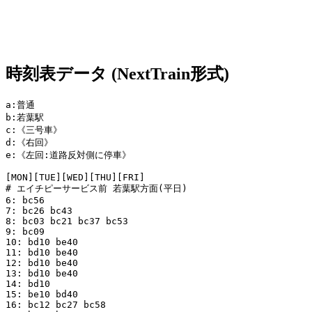
時刻表データ (NextTrain形式)
a:普通

b:若葉駅

c:《三号車》

d:《右回》

e:《左回:道路反対側に停車》

[MON][TUE][WED][THU][FRI]

# エイチピーサービス前 若葉駅方面(平日)

6: bc56 

7: bc26 bc43 

8: bc03 bc21 bc37 bc53 

9: bc09 

10: bd10 be40 

11: bd10 be40 

12: bd10 be40 

13: bd10 be40 

14: bd10 

15: be10 bd40 

16: bc12 bc27 bc58 
