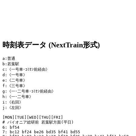
時刻表データ (NextTrain形式)
a:普通

b:若葉駅

c:《一号車･ｺﾐｾﾝ前経由》

d:《一号車》

e:《二号車》

f:《三号車》

g:《一･二号車･ｺﾐｾﾝ前経由》

h:《一･二号車》

i:《右回》

j:《左回》

[MON][TUE][WED][THU][FRI]

# パイオニア総研前 若葉駅方面(平日)

6: bf54 

7: bc12 bf24 be26 bd35 bf41 bd55 
