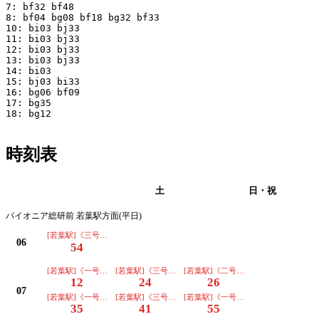
7: bf32 bf48 

8: bf04 bg08 bf18 bg32 bf33 

10: bi03 bj33 

11: bi03 bj33 

12: bi03 bj33 

13: bi03 bj33 

14: bi03 

15: bj03 bi33 

16: bg06 bf09 

17: bg35 

18: bg12 

時刻表
平日
土
日・祝
パイオニア総研前 若葉駅方面(平日)
[若葉駅]《三号車》
06
54
[若葉駅]《一号車･ｺﾐｾﾝ前経由》
[若葉駅]《三号車》
[若葉駅]《二号車》
12
24
26
07
[若葉駅]《一号車》
[若葉駅]《三号車》
[若葉駅]《一号車》
35
41
55