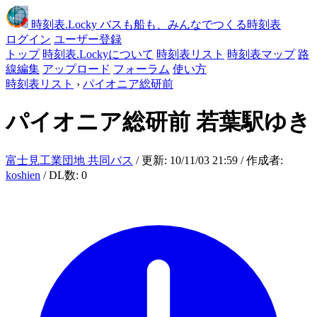
時刻表
.Locky
バスも船も、みんなでつくる時刻表
ログイン
ユーザー登録
トップ
時刻表.Lockyについて
時刻表リスト
時刻表マップ
路
線編集
アップロード
フォーラム
使い方
時刻表リスト
›
パイオニア総研前
パイオニア総研前
若葉駅ゆき
富士見工業団地 共同バス
/ 更新: 10/11/03 21:59 / 作成者:
koshien
/ DL数: 0