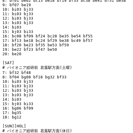
8: bf01 be02 bc13 be18 bf19 bf35 bc38 be41 bf51 be58 

9: bf07 be19 

10: bi03 bj33 

11: bi03 bj33 

12: bi03 bj33 

13: bi03 bj33 

14: bi03 

15: bj03 bi33 

16: bc08 bf09 bf24 bc28 be35 be54 bf55 

17: bf13 be18 bc24 bf29 be38 bc49 bf57 

18: bf20 be23 bf35 be53 bf59 

19: be22 bf23 bf47 be50 

20: be20 

[SAT]

# パイオニア総研前 若葉駅方面(土曜)

7: bf32 bf48 

8: bf04 bg08 bf18 bg32 bf33 

10: bi03 bj33 

11: bi03 bj33 

12: bi03 bj33 

13: bi03 bj33 

14: bi03 

15: bj03 bi33 

16: bg06 bf09 

17: bg35 

18: bg12 

[SUN][HOL]

# パイオニア総研前 若葉駅方面(休日)
