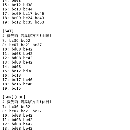
14: bd08 

15: be12 bd38 

16: bc13 bc44 

17: bc00 bc17 bc46 

18: bc09 bc24 bc43 

19: bc12 bc35 bc53 

[SAT]

# 愛光前 若葉駅方面(土曜)

7: bc36 bc52 

8: bc07 bc21 bc37 

10: bd08 be42 

11: bd08 be42 

12: bd08 be42 

13: bd08 be42 

14: bd08 

15: be12 bd38 

16: bc13 

17: bc17 bc46 

18: bc16 bc46 

19: bc15 

[SUN][HOL]

# 愛光前 若葉駅方面(休日)

7: bc36 bc52 

8: bc07 bc21 bc37 

10: bd08 be42 

11: bd08 be42 

12: bd08 be42 

13: bd08 be42 
