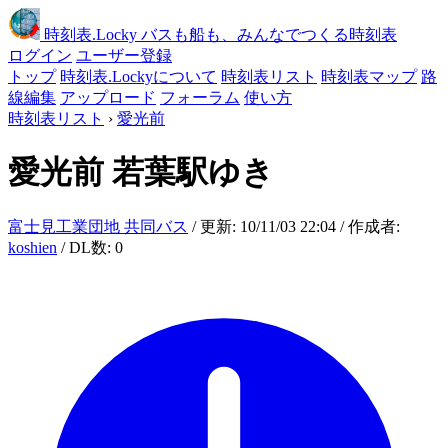
時刻表
.Locky
バスも船も、みんなでつくる時刻表
ログイン
ユーザー登録
トップ
時刻表.Lockyについて
時刻表リスト
時刻表マップ
路
線編集
アップロード
フォーラム
使い方
時刻表リスト
›
愛光前
愛光前
若葉駅ゆき
富士見工業団地 共同バス
/ 更新: 10/11/03 22:04 / 作成者:
koshien
/ DL数: 0