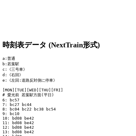
時刻表データ (NextTrain形式)
a:普通

b:若葉駅

c:《三号車》

d:《右回》

e:《左回:道路反対側に停車》

[MON][TUE][WED][THU][FRI]

# 愛光前 若葉駅方面(平日)

6: bc57 

7: bc27 bc44 

8: bc04 bc22 bc38 bc54 

9: bc10 

10: bd08 be42 

11: bd08 be42 

12: bd08 be42 

13: bd08 be42 
