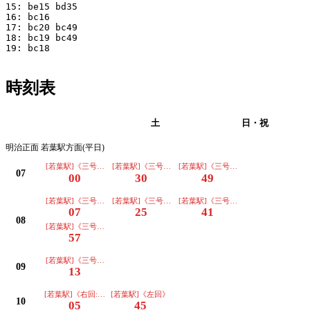
15: be15 bd35 

16: bc16 

17: bc20 bc49 

18: bc19 bc49 

19: bc18 

時刻表
平日
土
日・祝
明治正面 若葉駅方面(平日)
[若葉駅]《三号車》
[若葉駅]《三号車》
[若葉駅]《三号車》
07
00
30
49
[若葉駅]《三号車》
[若葉駅]《三号車》
[若葉駅]《三号車》
07
25
41
08
[若葉駅]《三号車》
57
[若葉駅]《三号車》
09
13
[若葉駅]《右回:道路反対側に停車》
[若葉駅]《左回》
10
05
45