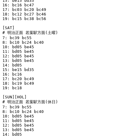
15: be15 bd35 

16: bc16 bc47 

17: bc03 bc20 bc49 

18: bc12 bc27 bc46 

19: bc15 bc38 bc56 

[SAT]

# 明治正面 若葉駅方面(土曜)

7: bc39 bc55 

8: bc10 bc24 bc40 

10: bd05 be45 

11: bd05 be45 

12: bd05 be45 

13: bd05 be45 

14: bd05 

15: be15 bd35 

16: bc16 

17: bc20 bc49 

18: bc19 bc49 

19: bc18 

[SUN][HOL]

# 明治正面 若葉駅方面(休日)

7: bc39 bc55 

8: bc10 bc24 bc40 

10: bd05 be45 

11: bd05 be45 

12: bd05 be45 

13: bd05 be45 

14: bd05 
