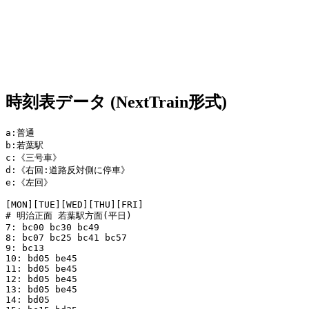
時刻表データ (NextTrain形式)
a:普通

b:若葉駅

c:《三号車》

d:《右回:道路反対側に停車》

e:《左回》

[MON][TUE][WED][THU][FRI]

# 明治正面 若葉駅方面(平日)

7: bc00 bc30 bc49 

8: bc07 bc25 bc41 bc57 

9: bc13 

10: bd05 be45 

11: bd05 be45 

12: bd05 be45 

13: bd05 be45 

14: bd05 
