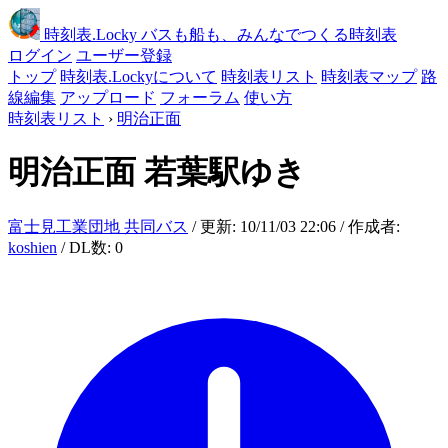
時刻表
.Locky
バスも船も、みんなでつくる時刻表
ログイン
ユーザー登録
トップ
時刻表.Lockyについて
時刻表リスト
時刻表マップ
路
線編集
アップロード
フォーラム
使い方
時刻表リスト
›
明治正面
明治正面
若葉駅ゆき
富士見工業団地 共同バス
/ 更新: 10/11/03 22:06 / 作成者:
koshien
/ DL数: 0