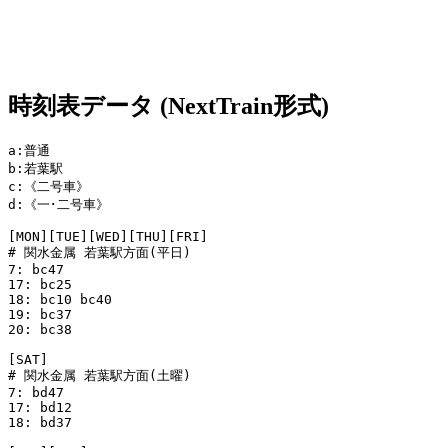
時刻表データ (NextTrain形式)
a:普通

b:若葉駅

c:《二号車》

d:《一･二号車》

[MON][TUE][WED][THU][FRI]

# 関水金属 若葉駅方面(平日)

7: bc47 

17: bc25 

18: bc10 bc40 

19: bc37 

20: bc38 

[SAT]

# 関水金属 若葉駅方面(土曜)

7: bd47 

17: bd12 

18: bd37 
