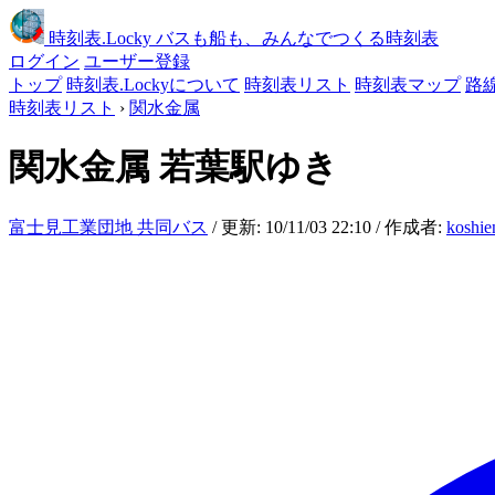
時刻表
.Locky
バスも船も、みんなでつくる時刻表
ログイン
ユーザー登録
トップ
時刻表.Lockyについて
時刻表リスト
時刻表マップ
路
時刻表リスト
›
関水金属
関水金属
若葉駅ゆき
富士見工業団地 共同バス
/ 更新: 10/11/03 22:10 / 作成者:
koshie