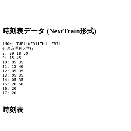
時刻表データ (NextTrain形式)
[MON][TUE][WED][THU][FRI]

# 東京理科大学行

8: 09 18 50

9: 15 45

10: 05 35

11: 15 40

12: 05 35

13: 05 35

14: 05 35

15: 20 50

16: 20

17: 20

時刻表