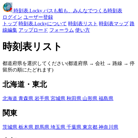
時刻表
.Locky
バスも船も、みんなでつくる時刻表
ログイン
ユーザー登録
トップ
時刻表.Lockyについて
時刻表リスト
時刻表マップ
路
線編集
アップロード
フォーラム
使い方
時刻表リスト
都道府県を選択してください(都道府県 → 会社 → 路線 → 停
留所の順にたどれます)
北海道・東北
北海道
青森県
岩手県
宮城県
秋田県
山形県
福島県
関東
茨城県
栃木県
群馬県
埼玉県
千葉県
東京都
神奈川県