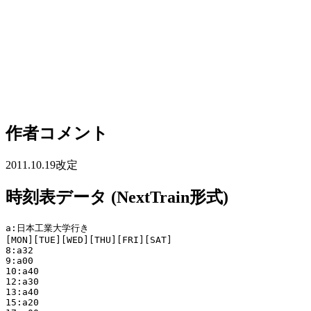
作者コメント
2011.10.19改定
時刻表データ (NextTrain形式)
a:日本工業大学行き

[MON][TUE][WED][THU][FRI][SAT]

8:a32

9:a00

10:a40

12:a30

13:a40

15:a20
