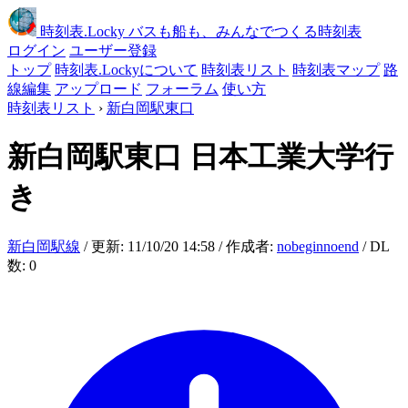
時刻表
.Locky
バスも船も、みんなでつくる時刻表
ログイン
ユーザー登録
トップ
時刻表.Lockyについて
時刻表リスト
時刻表マップ
路
線編集
アップロード
フォーラム
使い方
時刻表リスト
›
新白岡駅東口
新白岡駅東口
日本工業大学行
き
新白岡駅線
/ 更新: 11/10/20 14:58 / 作成者:
nobeginnoend
/ DL
数: 0