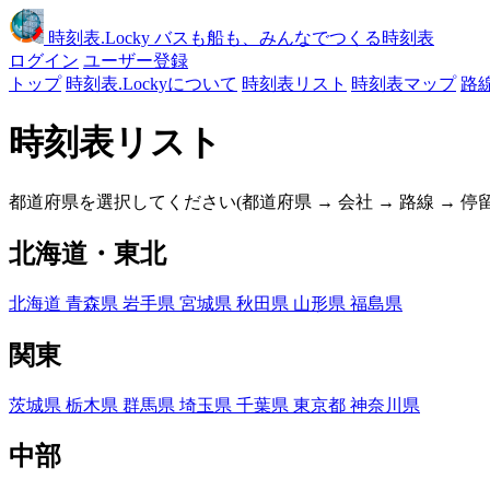
時刻表
.Locky
バスも船も、みんなでつくる時刻表
ログイン
ユーザー登録
トップ
時刻表.Lockyについて
時刻表リスト
時刻表マップ
路
時刻表リスト
都道府県を選択してください(都道府県 → 会社 → 路線 → 
北海道・東北
北海道
青森県
岩手県
宮城県
秋田県
山形県
福島県
関東
茨城県
栃木県
群馬県
埼玉県
千葉県
東京都
神奈川県
中部