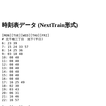
時刻表データ (NextTrain形式)
[MON][TUE][WED][THU][FRI]

# 北千種三丁目　池下(平日)

6: 23 39

7: 15 24 33 57

8: 14 25 36

9: 03 18 48

10: 08 48

11: 08 48

12: 08 48

13: 08 48

14: 08 48

15: 08 48

16: 08 48

17: 16 25 49

18: 02 30

19: 03 43

20: 06 31

21: 16 46

22: 16 57
