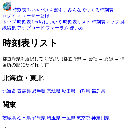
時刻表
.Locky
バスも船も、みんなでつくる時刻表
ログイン
ユーザー登録
トップ
時刻表.Lockyについて
時刻表リスト
時刻表マップ
路
線編集
アップロード
フォーラム
使い方
時刻表リスト
都道府県を選択してください(都道府県 → 会社 → 路線 → 停
留所の順にたどれます)
北海道・東北
北海道
青森県
岩手県
宮城県
秋田県
山形県
福島県
関東
茨城県
栃木県
群馬県
埼玉県
千葉県
東京都
神奈川県