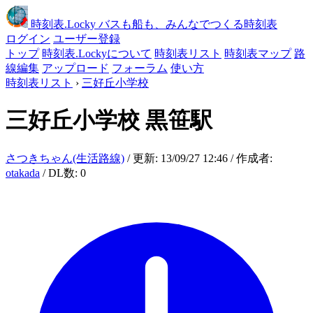
時刻表
.Locky
バスも船も、みんなでつくる時刻表
ログイン
ユーザー登録
トップ
時刻表.Lockyについて
時刻表リスト
時刻表マップ
路
線編集
アップロード
フォーラム
使い方
時刻表リスト
›
三好丘小学校
三好丘小学校
黒笹駅
さつきちゃん(生活路線)
/ 更新: 13/09/27 12:46 / 作成者:
otakada
/ DL数: 0