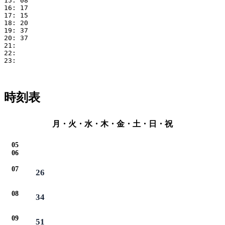
15: 08

16: 17

17: 15

18: 20

19: 37

20: 37

21: 

22: 

23: 

時刻表
月・火・水・木・金・土・日・祝
05
06
07
26
08
34
09
51