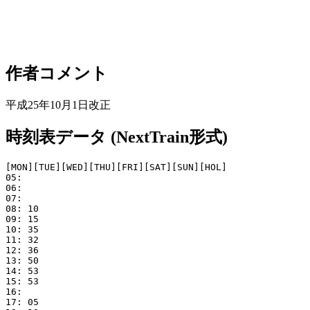
作者コメント
平成25年10月1日改正
時刻表データ (NextTrain形式)
[MON][TUE][WED][THU][FRI][SAT][SUN][HOL]

05: 

06: 

07: 

08: 10

09: 15

10: 35

11: 32

12: 36

13: 50

14: 53

15: 53

16: 

17: 05
