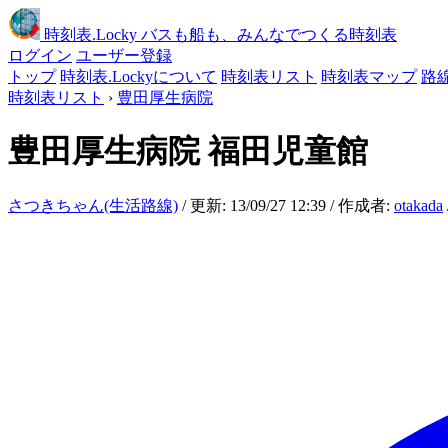
時刻表
.Locky
バスも船も、みんなでつくる時刻表
ログイン
ユーザー登録
トップ
時刻表.Lockyについて
時刻表リスト
時刻表マップ
路
時刻表リスト
›
豊田厚生病院
豊田厚生病院
福田児童館
さつきちゃん(生活路線)
/ 更新: 13/09/27 12:39 / 作成者:
otakada