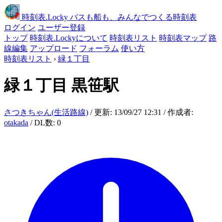
時刻表
.Locky
バスも船も、みんなでつくる時刻表
ログイン
ユーザー登録
トップ
時刻表.Lockyについて
時刻表リスト
時刻表マップ
路
線編集
アップロード
フォーラム
使い方
時刻表リスト
›
緑１丁目
緑１丁目
黒笹駅
さつきちゃん(生活路線)
/ 更新: 13/09/27 12:31 / 作成者:
otakada
/ DL数: 0