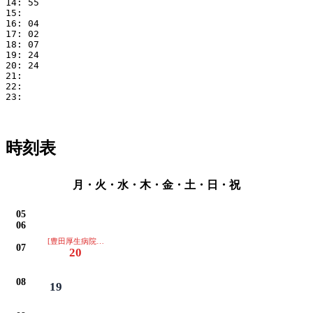
14: 55

15: 

16: 04

17: 02

18: 07

19: 24

20: 24

21: 

22: 

23: 

時刻表
月・火・水・木・金・土・日・祝
05
06
[豊田厚生病院は通過します]
07
20
08
19