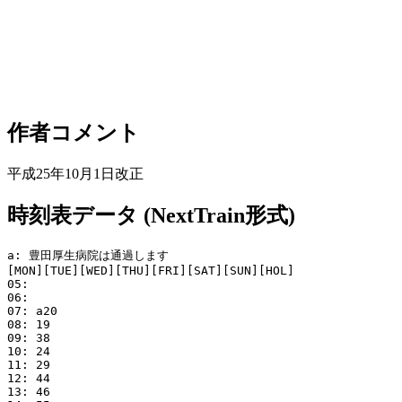
作者コメント
平成25年10月1日改正
時刻表データ (NextTrain形式)
a: 豊田厚生病院は通過します

[MON][TUE][WED][THU][FRI][SAT][SUN][HOL]

05: 

06: 

07: a20

08: 19

09: 38

10: 24

11: 29

12: 44

13: 46
