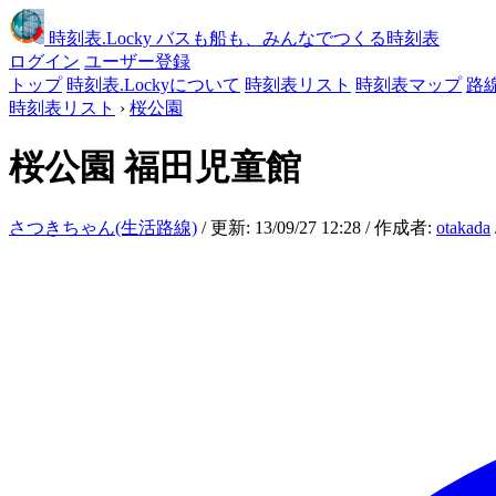
時刻表
.Locky
バスも船も、みんなでつくる時刻表
ログイン
ユーザー登録
トップ
時刻表.Lockyについて
時刻表リスト
時刻表マップ
路
時刻表リスト
›
桜公園
桜公園
福田児童館
さつきちゃん(生活路線)
/ 更新: 13/09/27 12:28 / 作成者:
otakada