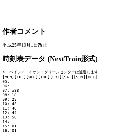
作者コメント
平成25年10月1日改正
時刻表データ (NextTrain形式)
a: ベイシア・イオン・グリーンセンターは通過します

[MON][TUE][WED][THU][FRI][SAT][SUN][HOL]

05: 

06: 

07: a38

08: 18

09: 23

10: 43

11: 40

12: 44

13: 58

14: 

15: 01

16: 01
