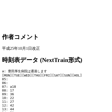
作者コメント
平成25年10月1日改正
時刻表データ (NextTrain形式)
a: 豊田厚生病院は通過します

[MON][TUE][WED][THU][FRI][SAT][SUN][HOL]

05: 

06: 

07: a18

08: 17

09: 36

10: 22

11: 27

12: 42

13: 44
