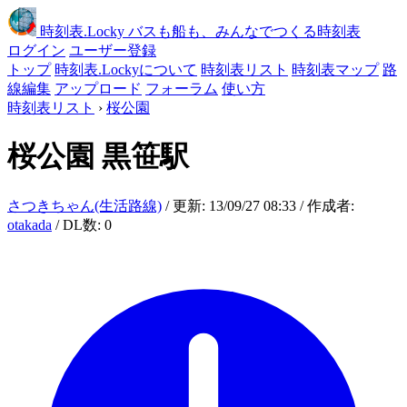
時刻表
.Locky
バスも船も、みんなでつくる時刻表
ログイン
ユーザー登録
トップ
時刻表.Lockyについて
時刻表リスト
時刻表マップ
路
線編集
アップロード
フォーラム
使い方
時刻表リスト
›
桜公園
桜公園
黒笹駅
さつきちゃん(生活路線)
/ 更新: 13/09/27 08:33 / 作成者:
otakada
/ DL数: 0