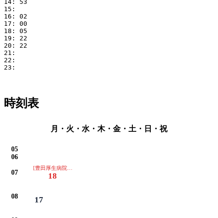
14: 53

15: 

16: 02

17: 00

18: 05

19: 22

20: 22

21: 

22: 

23: 

時刻表
月・火・水・木・金・土・日・祝
05
06
[豊田厚生病院は通過します]
07
18
08
17