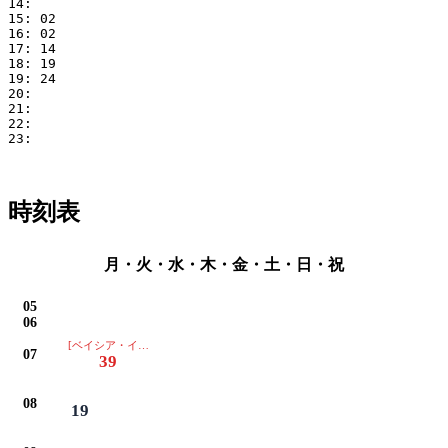
14: 

15: 02

16: 02

17: 14

18: 19

19: 24

20: 

21: 

22: 

23: 

時刻表
月・火・水・木・金・土・日・祝
05
06
[ベイシア・イオン・グリーンセンターは通過します]
07
39
08
19