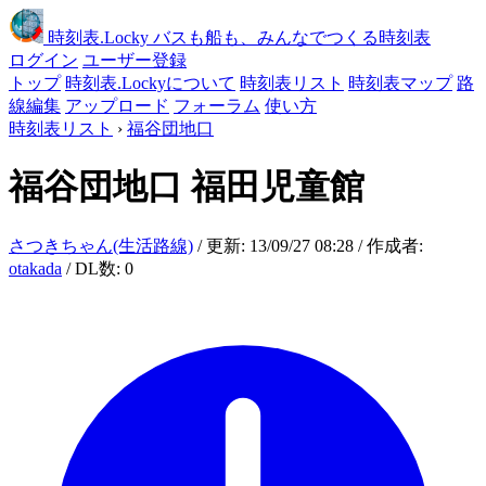
時刻表
.Locky
バスも船も、みんなでつくる時刻表
ログイン
ユーザー登録
トップ
時刻表.Lockyについて
時刻表リスト
時刻表マップ
路
線編集
アップロード
フォーラム
使い方
時刻表リスト
›
福谷団地口
福谷団地口
福田児童館
さつきちゃん(生活路線)
/ 更新: 13/09/27 08:28 / 作成者:
otakada
/ DL数: 0