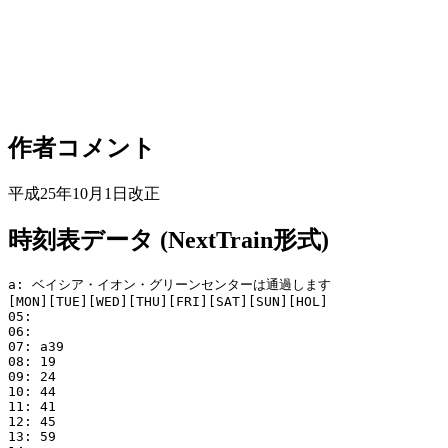
作者コメント
平成25年10月1日改正
時刻表データ (NextTrain形式)
a: ベイシア・イオン・グリーンセンターは通過します

[MON][TUE][WED][THU][FRI][SAT][SUN][HOL]

05: 

06: 

07: a39

08: 19

09: 24

10: 44

11: 41

12: 45

13: 59
