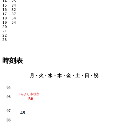
14: 25

15: 34

16: 32

17: 37

18: 54

19: 54

20: 

21: 

22: 

23: 

時刻表
月・火・水・木・金・土・日・祝
05
[みよし市役所・ベイシア・豊田厚生病院は通過します]
06
56
07
49
08