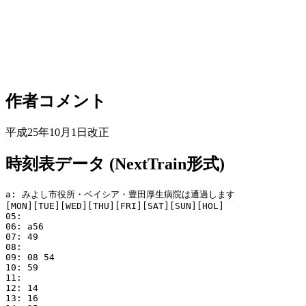
作者コメント
平成25年10月1日改正
時刻表データ (NextTrain形式)
a: みよし市役所・ベイシア・豊田厚生病院は通過します

[MON][TUE][WED][THU][FRI][SAT][SUN][HOL]

05: 

06: a56

07: 49

08: 

09: 08 54

10: 59

11: 

12: 14

13: 16
