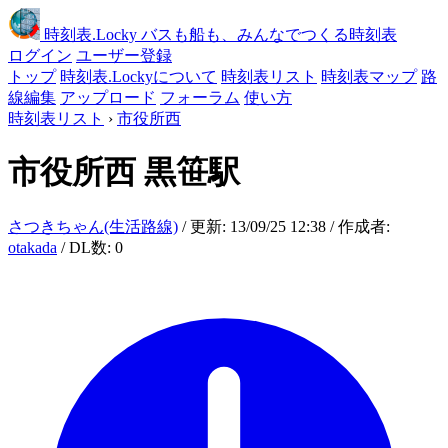
時刻表
.Locky
バスも船も、みんなでつくる時刻表
ログイン
ユーザー登録
トップ
時刻表.Lockyについて
時刻表リスト
時刻表マップ
路
線編集
アップロード
フォーラム
使い方
時刻表リスト
›
市役所西
市役所西
黒笹駅
さつきちゃん(生活路線)
/ 更新: 13/09/25 12:38 / 作成者:
otakada
/ DL数: 0