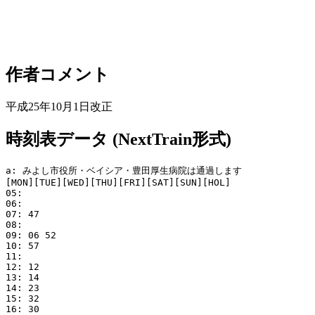
作者コメント
平成25年10月1日改正
時刻表データ (NextTrain形式)
a: みよし市役所・ベイシア・豊田厚生病院は通過します

[MON][TUE][WED][THU][FRI][SAT][SUN][HOL]

05: 

06: 

07: 47

08: 

09: 06 52

10: 57

11: 

12: 12

13: 14

14: 23

15: 32

16: 30
