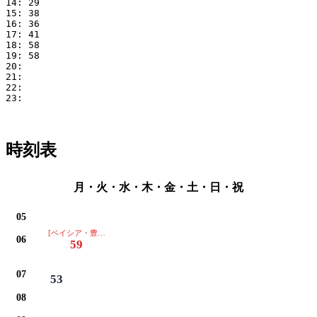
14: 29

15: 38

16: 36

17: 41

18: 58

19: 58

20: 

21: 

22: 

23: 

時刻表
月・火・水・木・金・土・日・祝
05
[ベイシア・豊田厚生病院は通過します]
06
59
07
53
08