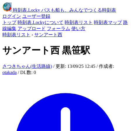
時刻表
.Locky
バスも船も、みんなでつくる時刻表
ログイン
ユーザー登録
トップ
時刻表.Lockyについて
時刻表リスト
時刻表マップ
路
線編集
アップロード
フォーラム
使い方
時刻表リスト
›
サンアート西
サンアート西
黒笹駅
さつきちゃん(生活路線)
/ 更新: 13/09/25 12:45 / 作成者:
otakada
/ DL数: 0