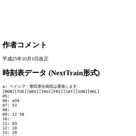
作者コメント
平成25年10月1日改正
時刻表データ (NextTrain形式)
a: ベイシア・豊田厚生病院は通過します

[MON][TUE][WED][THU][FRI][SAT][SUN][HOL]

05: 

06: a59

07: 53

08: 

09: 12 58

10: 

11: 03

12: 18

13: 20
